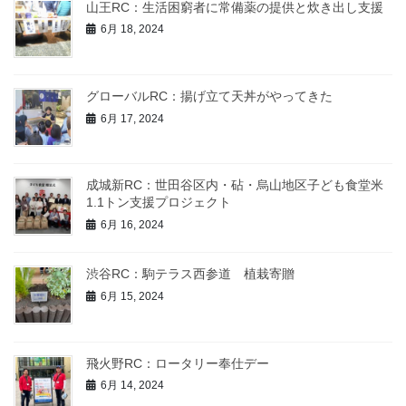
山王RC：生活困窮者に常備薬の提供と炊き出し支援
6月 18, 2024
グローバルRC：揚げ立て天丼がやってきた
6月 17, 2024
成城新RC：世田谷区内・砧・烏山地区子ども食堂米
1.1トン支援プロジェクト
6月 16, 2024
渋谷RC：駒テラス西参道 植栽寄贈
6月 15, 2024
飛火野RC：ロータリー奉仕デー
6月 14, 2024