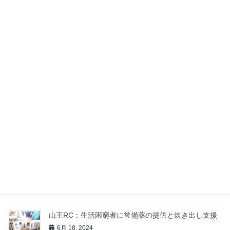
中央RC：クリスマスチャリティコンサート
Dream2024Ⅸ
6月 22, 2024
日野RC：ひの新選組まつり 隊士コンテスト・隊士
パレード
6月 21, 2024
シティ日本橋RC：未来につなぐ生き方講演会
6月 20, 2024
iシティRC：ポニー乗馬体験
6月 19, 2024
山王RC：生活困窮者に常備薬の提供と炊き出し支援
6月 18, 2024