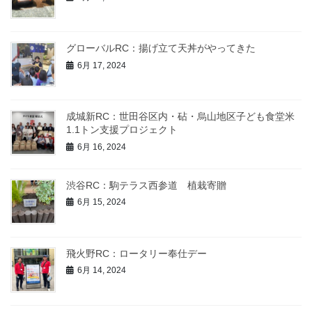
グローバルRC：揚げ立て天丼がやってきた
6月 17, 2024
成城新RC：世田谷区内・砧・烏山地区子ども食堂米
1.1トン支援プロジェクト
6月 16, 2024
渋谷RC：駒テラス西参道 植栽寄贈
6月 15, 2024
飛火野RC：ロータリー奉仕デー
6月 14, 2024