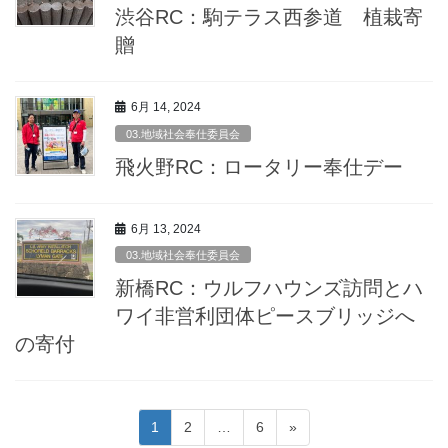
渋谷RC：駒テラス西参道 植栽寄
贈
6月 14, 2024
03.地域社会奉仕委員会
飛火野RC：ロータリー奉仕デー
6月 13, 2024
03.地域社会奉仕委員会
新橋RC：ウルフハウンズ訪問とハ
ワイ非営利団体ピースブリッジへ
の寄付
投
固
固
固
1
2
…
6
»