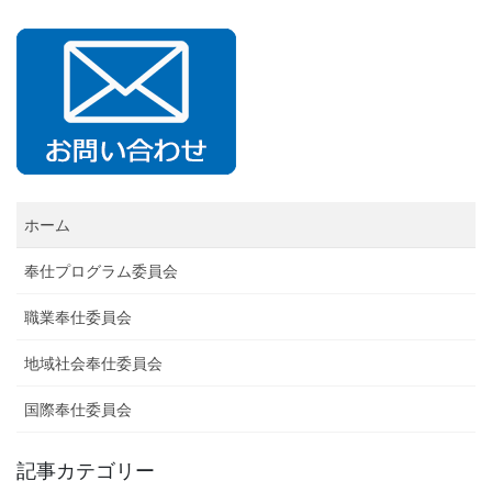
稿
定
定
定
ペ
ペ
ペ
ナ
ー
ー
ー
ビ
ジ
ジ
ジ
ゲ
ー
シ
ョ
ン
ホーム
奉仕プログラム委員会
職業奉仕委員会
地域社会奉仕委員会
国際奉仕委員会
記事カテゴリー