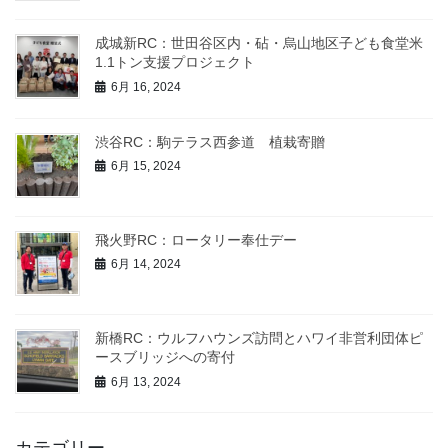
成城新RC：世田谷区内・砧・烏山地区子ども食堂米
1.1トン支援プロジェクト
6月 16, 2024
渋谷RC：駒テラス西参道 植栽寄贈
6月 15, 2024
飛火野RC：ロータリー奉仕デー
6月 14, 2024
新橋RC：ウルフハウンズ訪問とハワイ非営利団体ピ
ースブリッジへの寄付
6月 13, 2024