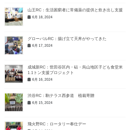
山王RC：生活困窮者に常備薬の提供と炊き出し支援
6月 18, 2024
グローバルRC：揚げ立て天丼がやってきた
6月 17, 2024
成城新RC：世田谷区内・砧・烏山地区子ども食堂米
1.1トン支援プロジェクト
6月 16, 2024
渋谷RC：駒テラス西参道 植栽寄贈
6月 15, 2024
飛火野RC：ロータリー奉仕デー